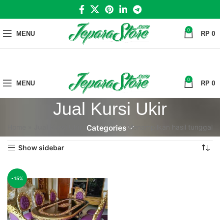
0
MENU
RP
0
0
MENU
RP
0
Jual Kursi Ukir
Home
»
Jual Kursi Ukir
Menampilkan hasil tunggal
Categories
Show sidebar
-15%