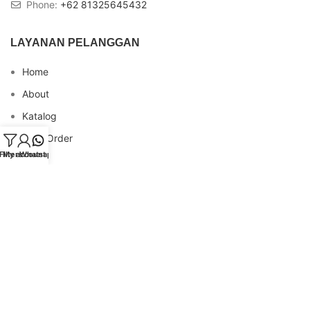
Phone:
+62 81325645432
LAYANAN PELANGGAN
Home
About
Katalog
Cara Order
Filters
My account
Whatsapp
Blog
FAQs
Testimonial
Contact
INFO REKENING