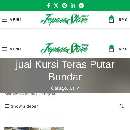
0
MENU
RP
0
0
MENU
RP
0
jual Kursi Teras Putar
Bundar
Home
»
jual Kursi Teras Putar Bundar
Categories
Menampilkan hasil tunggal
Show sidebar