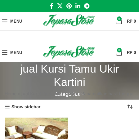
0
MENU
RP
0
0
MENU
RP
0
jual Kursi Tamu Ukir
Kartini
Home
»
jual Kursi Tamu Ukir Kartini
Menampilkan hasil tunggal
Categories
Show sidebar