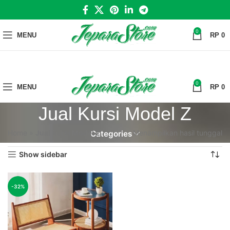
0
MENU
RP
0
0
MENU
RP
0
Jual Kursi Model Z
Home
»
Jual Kursi Model Z
Menampilkan hasil tunggal
Categories
Show sidebar
-32%