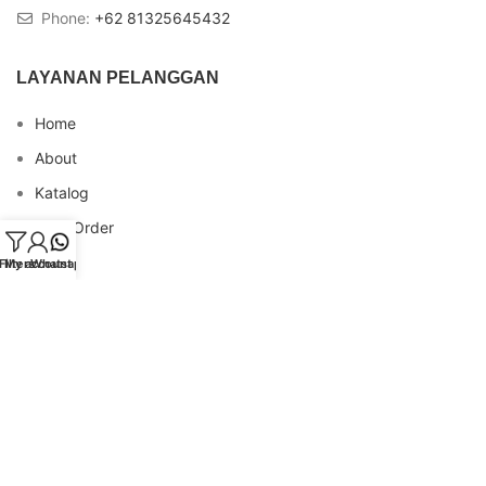
Phone:
+62 81325645432
LAYANAN PELANGGAN
Home
About
Katalog
Cara Order
Blog
Filters
My account
Whatsapp
FAQs
Testimonial
Contact
INFO REKENING