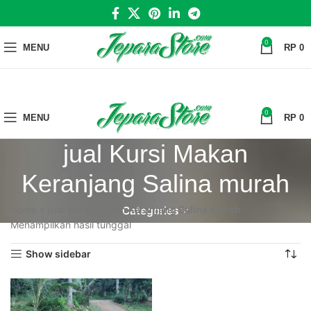
0
MENU
RP
0
0
MENU
RP
0
jual Kursi Makan
Keranjang Salina murah
Home
»
jual Kursi Makan Keranjang Salina murah
Categories
Menampilkan hasil tunggal
Show sidebar