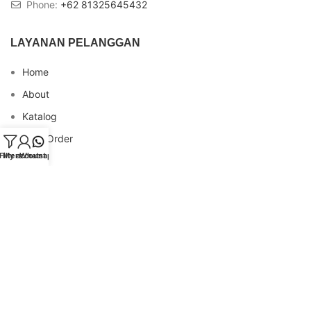
Phone:
+62 81325645432
LAYANAN PELANGGAN
Home
About
Katalog
Cara Order
Filters
My account
Whatsapp
Blog
FAQs
Testimonial
Contact
INFO REKENING