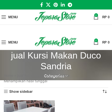
0
MENU
RP
0
0
MENU
RP
0
jual Kursi Makan Duco
Sandria
Home
»
jual Kursi Makan Duco Sandria
Categories
Menampilkan hasil tunggal
Show sidebar