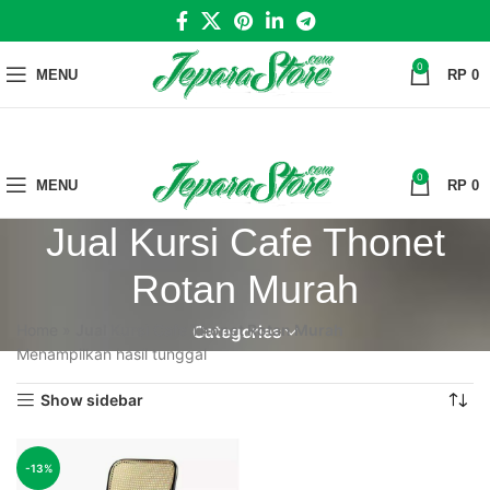
0
MENU
RP
0
0
MENU
RP
0
Jual Kursi Cafe Thonet
Rotan Murah
Home
»
Jual Kursi Cafe Thonet Rotan Murah
Categories
Menampilkan hasil tunggal
Show sidebar
-13%