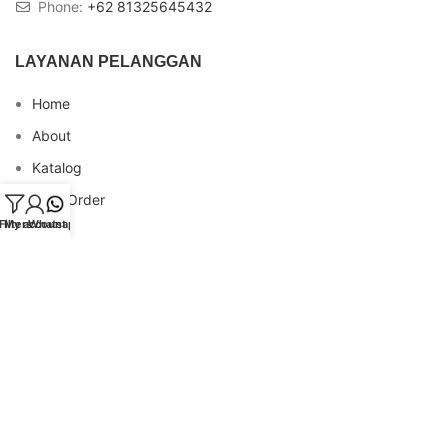
Phone:
+62 81325645432
LAYANAN PELANGGAN
Home
About
Katalog
Cara Order
Filters
My account
Whatsapp
Blog
FAQs
Testimonial
Contact
INFO REKENING