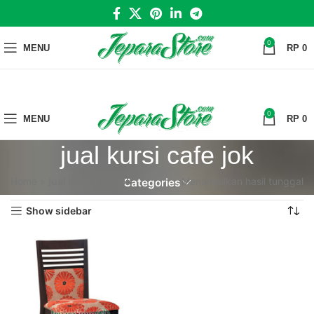
0
MENU
RP
0
0
MENU
RP
0
jual kursi cafe jok
Home
»
jual kursi cafe jok
Menampilkan hasil tunggal
Categories
Show sidebar