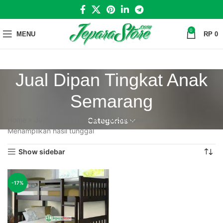
0
MENU
RP
0
Jual Dipan Tingkat Anak
Semarang
Home
»
Jual Dipan Tingkat Anak Semarang
Categories
Menampilkan hasil tunggal
Show sidebar
-17%