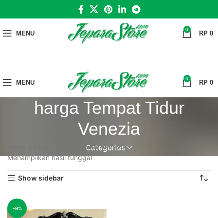
0
MENU
RP
0
0
MENU
RP
0
harga Tempat Tidur
Venezia
Home
»
harga Tempat Tidur Venezia
Categories
Menampilkan hasil tunggal
Show sidebar
-9%