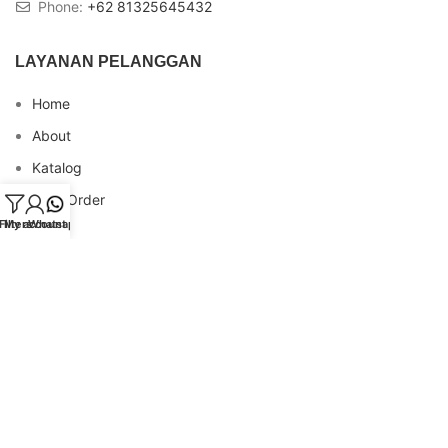
Phone:
+62 81325645432
LAYANAN PELANGGAN
Home
About
Katalog
Cara Order
Filters
My account
Whatsapp
Blog
FAQs
Testimonial
Contact
INFO REKENING