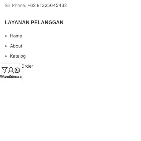
Phone:
+62 81325645432
LAYANAN PELANGGAN
Home
About
Katalog
Cara Order
Blog
Filters
My account
Whatsapp
FAQs
Testimonial
Contact
INFO REKENING