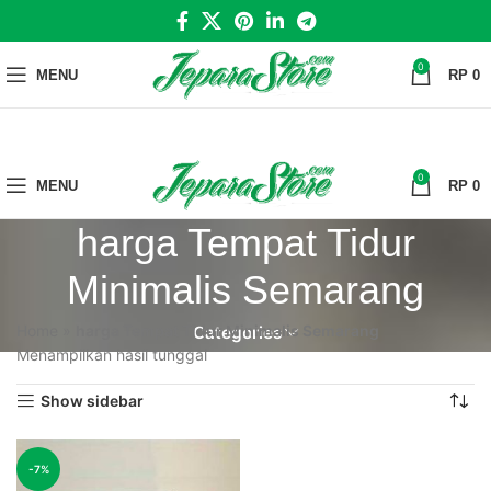
0
MENU
RP
0
0
MENU
RP
0
harga Tempat Tidur
Minimalis Semarang
Home
»
harga Tempat Tidur Minimalis Semarang
Categories
Menampilkan hasil tunggal
Show sidebar
-7%