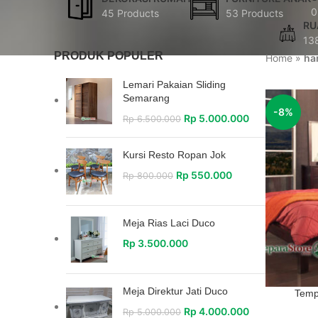
0
45 Products
53 Products
RU
13
PRODUK POPULER
Home
»
ha
Lemari Pakaian Sliding
Semarang
-8%
Rp
5.000.000
Rp
6.500.000
Kursi Resto Ropan Jok
Rp
550.000
Rp
800.000
Meja Rias Laci Duco
Rp
3.500.000
Meja Direktur Jati Duco
Tempa
Rp
4.000.000
Rp
5.000.000