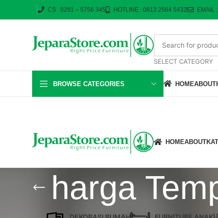
CS : 0291 – 5756 345
HOTLINE : 0813 2564 5432
EMAIL 
SELECT CATEGORY
BROWSE CATEGORIES
HOME
ABOUT
HOME
ABOUT
KA
harga Temp
U
DEKORASI RUMAH
FURNITURE ANAK