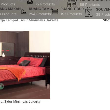
 Products
72 Products
55 Products
ANG MAKAN
RUANG TAMU
RUANG TIDUR
SOUVEN
8 Products
254 Products
197 Products
39 Prod
rga Tempat Tidur Minimalis Jakarta
Sh
t Tidur Minimalis Jakarta