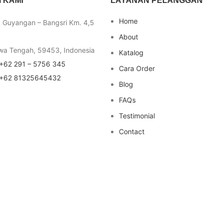
 KAMI
LAYANAN PELANGGAN
Home
a Guyangan – Bangsri Km. 4,5
About
wa Tengah, 59453, Indonesia
Katalog
+62 291 – 5756 345
Cara Order
+62 81325645432
Blog
FAQs
Testimonial
Contact