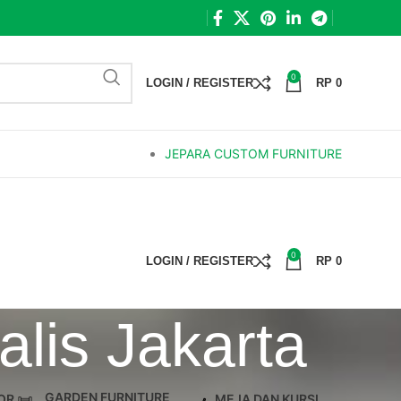
0
LOGIN / REGISTER
RP
0
JEPARA CUSTOM FURNITURE
0
LOGIN / REGISTER
RP
0
lis Jakarta
GARDEN FURNITURE
OR
MEJA DAN KURSI