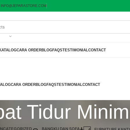
:
INFO@JEPARASTORE.COM
KATALOG
CARA ORDER
BLOG
FAQS
TESTIMONIAL
CONTACT
TALOG
CARA ORDER
BLOG
FAQS
TESTIMONIAL
CONTACT
at Tidur Minima
NCATEGORIZED
BANGKU DAN SOFA
FURNITURE KANT