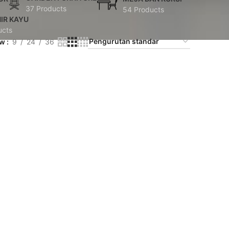
37 Products
54 Products
IR KAYU
ucts
ow
9
24
36