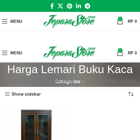
0
MENU
RP
0
0
MENU
RP
0
Harga Lemari Buku Kaca
Home
»
Harga Lemari Buku Kaca
Menampilkan hasil tunggal
Categories
Show sidebar