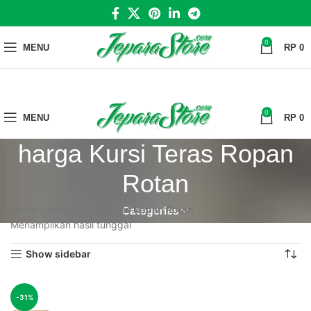
0
MENU
RP
0
0
MENU
RP
0
harga Kursi Teras Ropan
Rotan
Home
»
harga Kursi Teras Ropan Rotan
Categories
Menampilkan hasil tunggal
Show sidebar
-31%