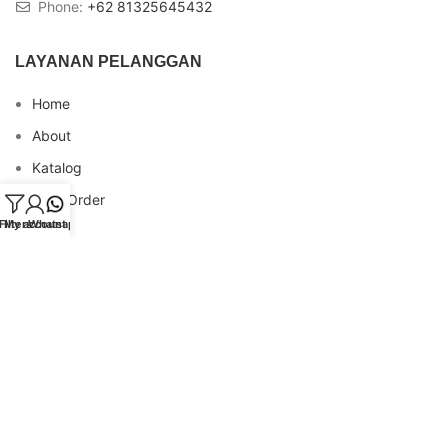
Phone:
+62 81325645432
LAYANAN PELANGGAN
Home
About
Katalog
Cara Order
Filters
My account
Whatsapp
Blog
FAQs
Testimonial
Contact
INFO REKENING