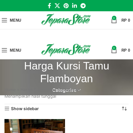
0
MENU
RP
0
0
MENU
RP
0
Harga Kursi Tamu
Flamboyan
Home
»
Harga Kursi Tamu Flamboyan
Categories
Menampilkan hasil tunggal
Show sidebar