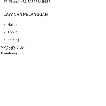
Phone:
+62 81325645432
LAYANAN PELANGGAN
Home
About
Katalog
Cara Order
Filters
My account
Whatsapp
Blog
FAQs
Testimonial
Contact
INFO REKENING