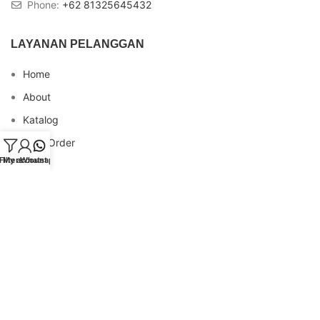
Phone:
+62 81325645432
LAYANAN PELANGGAN
Home
About
Katalog
Cara Order
Filters
My account
Whatsapp
Blog
FAQs
Testimonial
Contact
INFO REKENING