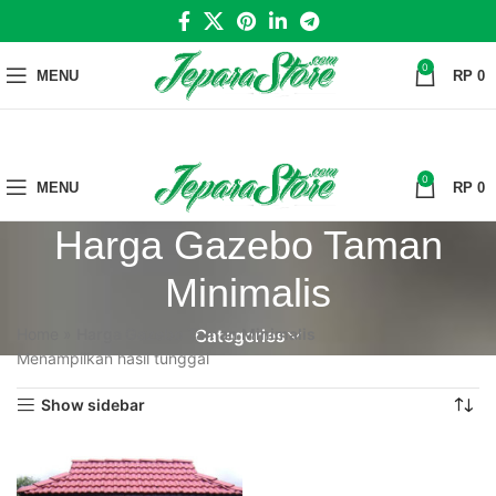
0
MENU
RP
0
0
MENU
RP
0
Harga Gazebo Taman
Minimalis
Home
»
Harga Gazebo Taman Minimalis
Categories
Menampilkan hasil tunggal
Show sidebar