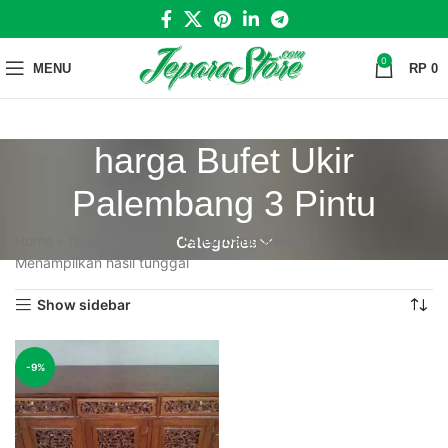
0
MENU
RP
0
harga Bufet Ukir
Palembang 3 Pintu
Home
»
harga Bufet Ukir Palembang 3 Pintu
Categories
Menampilkan hasil tunggal
Show sidebar
-9%