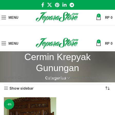
0
MENU
RP
0
0
MENU
RP
0
Cermin Krepyak
Gunungan
Home
»
Cermin Krepyak Gunungan
Menampilkan hasil tunggal
Categories
Show sidebar
-8%