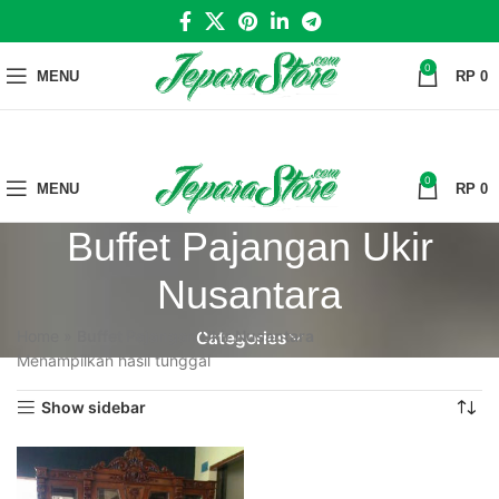
0
MENU
RP
0
0
MENU
RP
0
Buffet Pajangan Ukir
Nusantara
Home
»
Buffet Pajangan Ukir Nusantara
Categories
Menampilkan hasil tunggal
Show sidebar