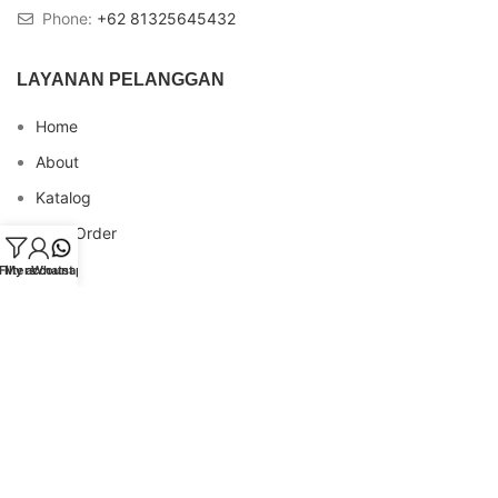
Phone:
+62 81325645432
LAYANAN PELANGGAN
Home
About
Katalog
Cara Order
Blog
Filters
My account
Whatsapp
FAQs
Testimonial
Contact
INFO REKENING