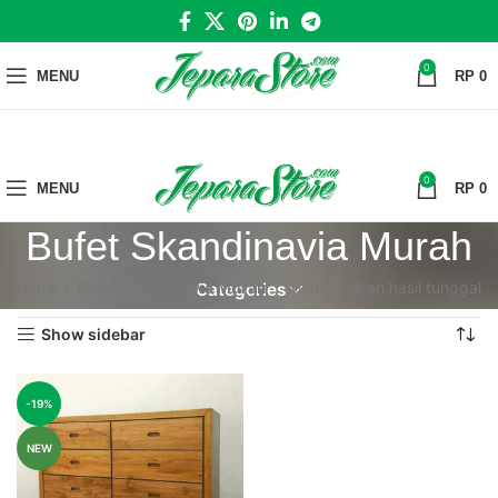
0
MENU
RP
0
0
MENU
RP
0
Bufet Skandinavia Murah
Home
»
Bufet Skandinavia Murah
Menampilkan hasil tunggal
Categories
Show sidebar
-19%
NEW