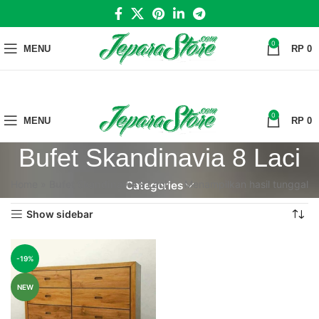
0
MENU
RP
0
0
MENU
RP
0
Bufet Skandinavia 8 Laci
Home
»
Bufet Skandinavia 8 Laci
Menampilkan hasil tunggal
Categories
Show sidebar
-19%
NEW