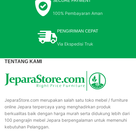
SECURE PAYMENT
100% Pembayaran Aman
PENGIRIMAN CEPAT
Via Ekspedisi Truk
TENTANG KAMI
JeparaStore.com merupakan salah satu toko mebel / furniture
online Jepara terpercaya yang menghadirkan produk
berkualitas baik dengan harga murah serta didukung lebih dari
100 pengrajin mebel Jepara berpengalaman untuk memenuhi
kebutuhan Pelanggan.