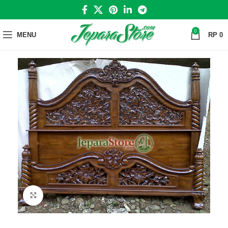
0
MENU
RP
0
Click to enlarge