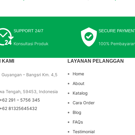
SUPPORT 24/7
SECURE PAYMEN
Konsultasi Produk
100% Pembayara
 KAMI
LAYANAN PELANGGAN
Home
a Guyangan – Bangsri Km. 4,5
About
wa Tengah, 59453, Indonesia
Katalog
+62 291 – 5756 345
Cara Order
+62 81325645432
Blog
FAQs
Testimonial