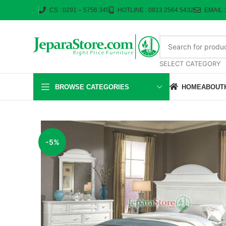
CS : 0291 – 5756 345
HOTLINE : 0813 2564 5432
EMAIL 
SELECT CATEGORY
BROWSE CATEGORIES
HOME
ABOUT
-5%