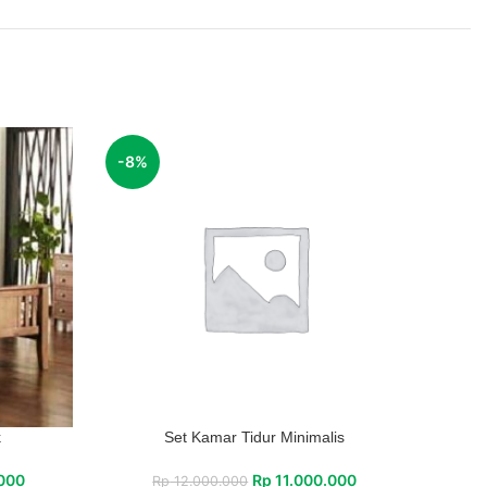
-8%
k
Set Kamar Tidur Minimalis
000
Rp
11.000.000
Rp
12.000.000