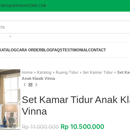
:
INFO@JEPARASTORE.COM
KATALOG
CARA ORDER
BLOG
FAQS
TESTIMONIAL
CONTACT
Home
»
Katalog
»
Ruang Tidur
»
Set Kamar Tidur
»
Set Ka
Anak Klasik Vinna
Set Kamar Tidur Anak Kl
Vinna
Rp
10.500.000
Rp
11.000.000