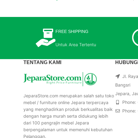
FREE SHIPPING
Untuk Area Tertentu
TENTANG KAMI
HUBUNGI
Jl. Ray
Bangsri
Jepara, Ja
JeparaStore.com merupakan salah satu toko
Phone:
mebel / furniture online Jepara terpercaya
yang menghadirkan produk berkualitas baik
Phone:
dengan harga murah serta didukung lebih
dari 100 pengrajin mebel Jepara
berpengalaman untuk memenuhi kebutuhan
Pelanggan.