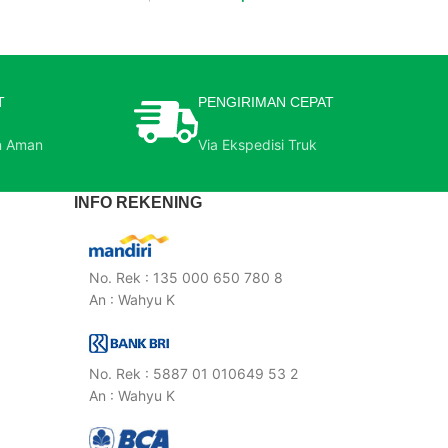
T
PENGIRIMAN CEPAT
n Aman
Via Ekspedisi Truk
INFO REKENING
No. Rek : 135 000 650 780 8
An : Wahyu K
No. Rek : 5887 01 010649 53 2
An : Wahyu K