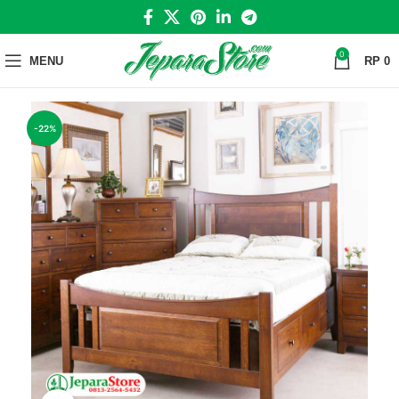
0
MENU
RP
0
-22%