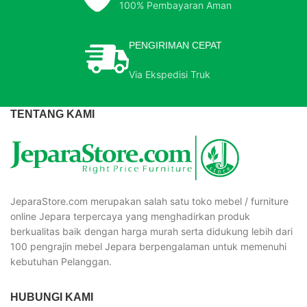
100% Pembayaran Aman
PENGIRIMAN CEPAT
Via Ekspedisi Truk
TENTANG KAMI
JeparaStore.com merupakan salah satu toko mebel / furniture
online Jepara terpercaya yang menghadirkan produk
berkualitas baik dengan harga murah serta didukung lebih dari
100 pengrajin mebel Jepara berpengalaman untuk memenuhi
kebutuhan Pelanggan.
HUBUNGI KAMI