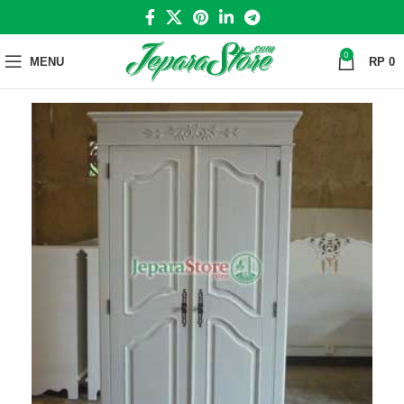
0
MENU
RP
0