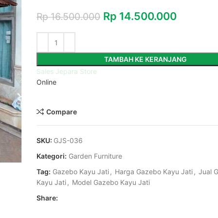
Rp
14.500.000
Rp
16.500.000
TAMBAH KE KERANJANG
Sales Jepara Store
Online
Minat? Chat disini dengan WA!
Compare
SKU:
GJS-036
Kategori:
Garden Furniture
Tag:
Gazebo Kayu Jati
,
Harga Gazebo Kayu Jati
,
Jual 
Kayu Jati
,
Model Gazebo Kayu Jati
Share: