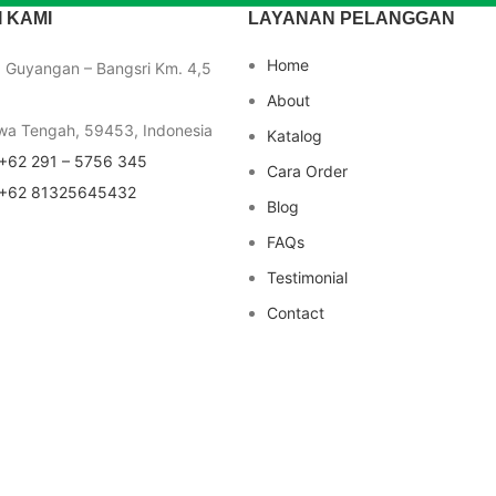
 KAMI
LAYANAN PELANGGAN
Home
a Guyangan – Bangsri Km. 4,5
About
wa Tengah, 59453, Indonesia
Katalog
+62 291 – 5756 345
Cara Order
+62 81325645432
Blog
FAQs
Testimonial
Contact