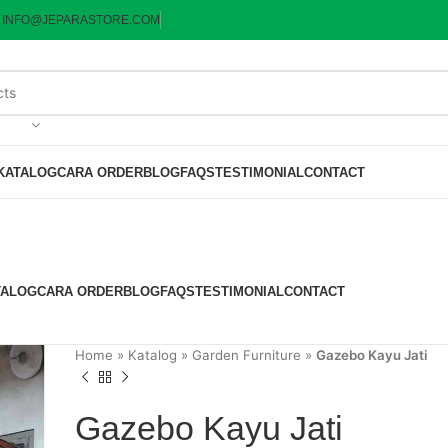
:
INFO@JEPARASTORE.COM
KATALOG
CARA ORDER
BLOG
FAQS
TESTIMONIAL
CONTACT
TALOG
CARA ORDER
BLOG
FAQS
TESTIMONIAL
CONTACT
Home
»
Katalog
»
Garden Furniture
»
Gazebo Kayu Jati
Gazebo Kayu Jati