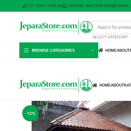
CS : 0291 – 5756 345
HOTLINE : 0813 2564 5432
EMAIL 
SELECT CATEGORY
BROWSE CATEGORIES
HOME
ABOUT
HOME
ABOUT
KA
-12%