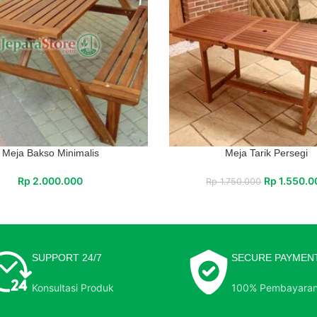
Meja Bakso Minimalis
Meja Tarik Persegi
Rp
2.000.000
Rp
1.550.0
Rp
1.750.000
SUPPORT 24/7
SECURE PAYMEN
Konsultasi Produk
100% Pembayara