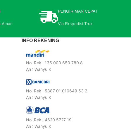
T
PENGIRIMAN CEPAT
n Aman
Via Ekspedisi Truk
INFO REKENING
No. Rek : 135 000 650 780 8
An : Wahyu K
No. Rek : 5887 01 010649 53 2
An : Wahyu K
No. Rek : 4620 5727 19
An : Wahyu K