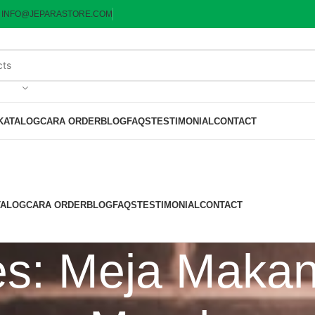
:
INFO@JEPARASTORE.COM
KATALOG
CARA ORDER
BLOG
FAQS
TESTIMONIAL
CONTACT
TALOG
CARA ORDER
BLOG
FAQS
TESTIMONIAL
CONTACT
ves: Meja Maka