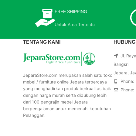
FREE SHIPPING
Untuk Area Tertentu
TENTANG KAMI
HUBUNGI
Jl. Ray
Bangsri
Jepara, Ja
JeparaStore.com merupakan salah satu toko
Phone:
mebel / furniture online Jepara terpercaya
yang menghadirkan produk berkualitas baik
Phone:
dengan harga murah serta didukung lebih
dari 100 pengrajin mebel Jepara
berpengalaman untuk memenuhi kebutuhan
Pelanggan.