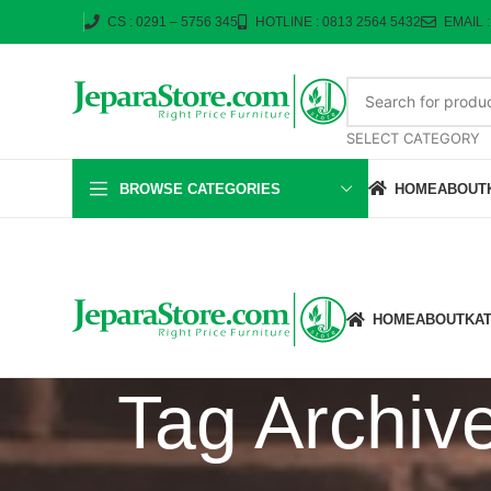
CS : 0291 – 5756 345
HOTLINE : 0813 2564 5432
EMAIL 
SELECT CATEGORY
BROWSE CATEGORIES
HOME
ABOUT
HOME
ABOUT
KA
Tag Archi