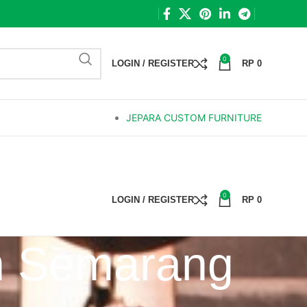
0
LOGIN / REGISTER
RP
0
JEPARA CUSTOM FURNITURE
0
LOGIN / REGISTER
RP
0
n Semarang