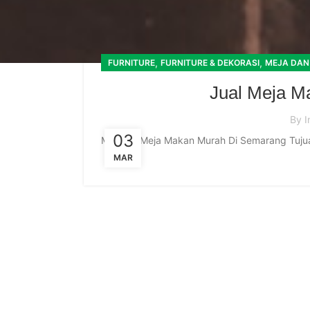
,
,
FURNITURE
FURNITURE & DEKORASI
MEJA DAN
Jual Meja M
By
I
03
Mencari Meja Makan Murah Di Semarang Tujua
MAR