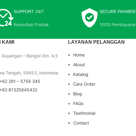
SUPPORT 24/7
SECURE PAYMEN
Konsultasi Produk
100% Pembayara
 KAMI
LAYANAN PELANGGAN
Home
a Guyangan – Bangsri Km. 4,5
About
wa Tengah, 59453, Indonesia
Katalog
+62 291 – 5756 345
Cara Order
+62 81325645432
Blog
FAQs
Testimonial
Contact