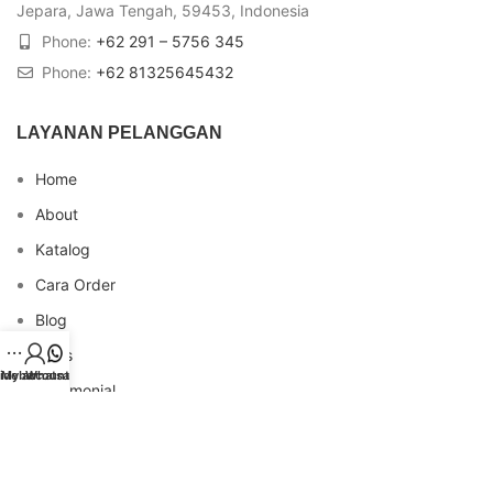
Jepara, Jawa Tengah, 59453, Indonesia
Phone:
+62 291 – 5756 345
Phone:
+62 81325645432
LAYANAN PELANGGAN
Home
About
Katalog
Cara Order
Blog
FAQs
idebar
My account
Whatsapp
Testimonial
Contact