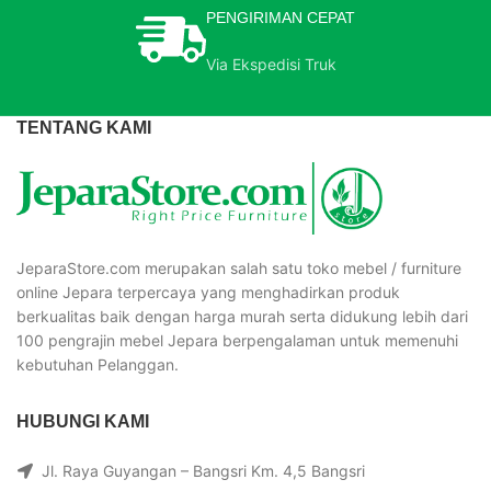
PENGIRIMAN CEPAT
Via Ekspedisi Truk
TENTANG KAMI
JeparaStore.com merupakan salah satu toko mebel / furniture
online Jepara terpercaya yang menghadirkan produk
berkualitas baik dengan harga murah serta didukung lebih dari
100 pengrajin mebel Jepara berpengalaman untuk memenuhi
kebutuhan Pelanggan.
HUBUNGI KAMI
Jl. Raya Guyangan – Bangsri Km. 4,5 Bangsri