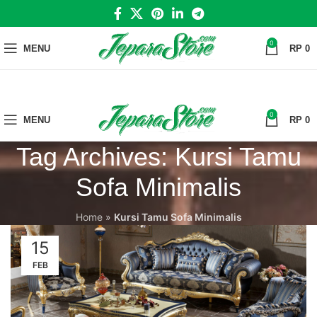
0
MENU
RP
0
0
MENU
RP
0
Tag Archives: Kursi Tamu
Sofa Minimalis
Home
»
Kursi Tamu Sofa Minimalis
15
FEB