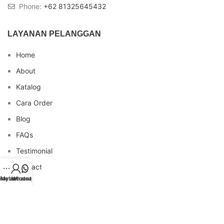
Phone:
+62 81325645432
LAYANAN PELANGGAN
Home
About
Katalog
Cara Order
Blog
FAQs
Testimonial
Contact
idebar
My account
Whatsapp
INFO REKENING