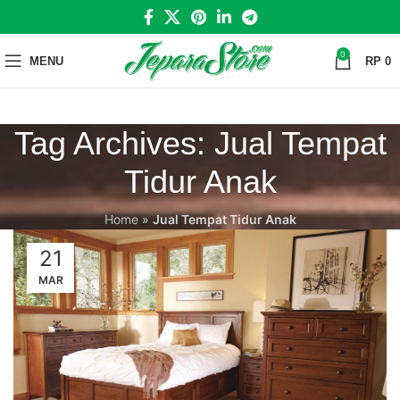
0
MENU
RP
0
Tag Archives: Jual Tempat
Tidur Anak
Home
»
Jual Tempat Tidur Anak
21
MAR