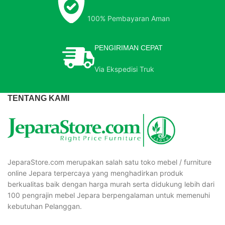
100% Pembayaran Aman
PENGIRIMAN CEPAT
Via Ekspedisi Truk
TENTANG KAMI
JeparaStore.com merupakan salah satu toko mebel / furniture
online Jepara terpercaya yang menghadirkan produk
berkualitas baik dengan harga murah serta didukung lebih dari
100 pengrajin mebel Jepara berpengalaman untuk memenuhi
kebutuhan Pelanggan.