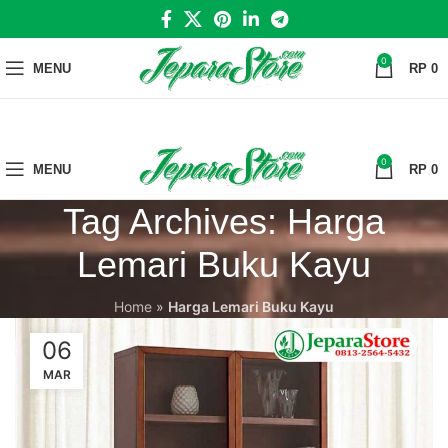
0
MENU
RP
0
0
MENU
RP
0
Tag Archives: Harga
Lemari Buku Kayu
Home
»
Harga Lemari Buku Kayu
06
MAR