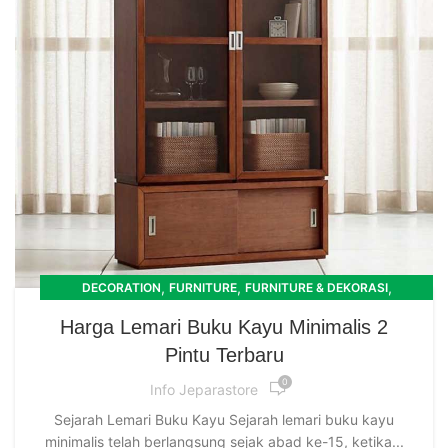
,
,
,
DECORATION
FURNITURE
FURNITURE & DEKORASI
RUANG TAMU
Harga Lemari Buku Kayu Minimalis 2
Pintu Terbaru
0
Info Jeparastore
Sejarah Lemari Buku Kayu Sejarah lemari buku kayu
minimalis telah berlangsung sejak abad ke-15, ketika...