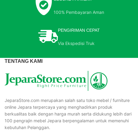
100% Pembayaran Aman
PENGIRIMAN CEPAT
Via Ekspedisi Truk
TENTANG KAMI
JeparaStore.com merupakan salah satu toko mebel / furniture
online Jepara terpercaya yang menghadirkan produk
berkualitas baik dengan harga murah serta didukung lebih dari
100 pengrajin mebel Jepara berpengalaman untuk memenuhi
kebutuhan Pelanggan.