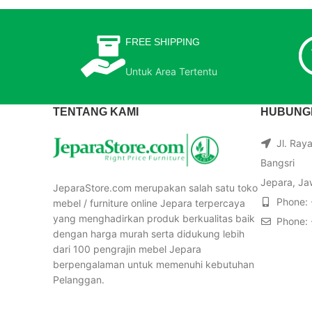
FREE SHIPPING
Untuk Area Tertentu
TENTANG KAMI
HUBUNGI
Jl. Ray
Bangsri
Jepara, Ja
JeparaStore.com merupakan salah satu toko
Phone:
mebel / furniture online Jepara terpercaya
yang menghadirkan produk berkualitas baik
Phone:
dengan harga murah serta didukung lebih
dari 100 pengrajin mebel Jepara
berpengalaman untuk memenuhi kebutuhan
Pelanggan.