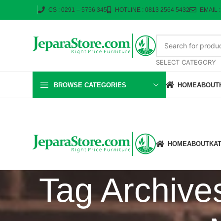
CS : 0291 – 5756 345
HOTLINE : 0813 2564 5432
EMAIL 
SELECT CATEGORY
BROWSE CATEGORIES
HOME
ABOUT
HOME
ABOUT
KA
Tag Archive