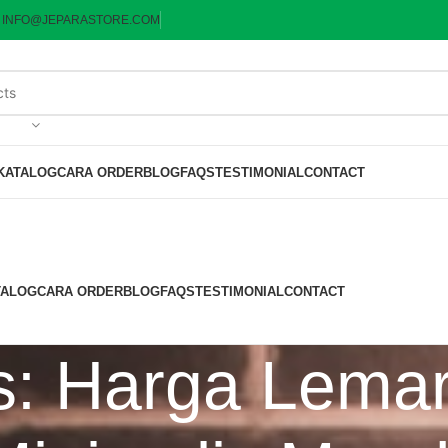
:
INFO@JEPARASTORE.COM
KATALOG
CARA ORDER
BLOG
FAQS
TESTIMONIAL
CONTACT
TALOG
CARA ORDER
BLOG
FAQS
TESTIMONIAL
CONTACT
s: Harga Lema