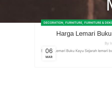
,
,
DECORATION
FURNITURE
FURNITURE & DEK
Harga Lemari Buku 
By
I
06
Sejarah Lemari Buku Kayu Sejarah lemari bu
MAR