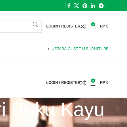
0
LOGIN / REGISTER
RP
0
JEPARA CUSTOM FURNITURE
0
LOGIN / REGISTER
RP
0
ri Buku Kayu