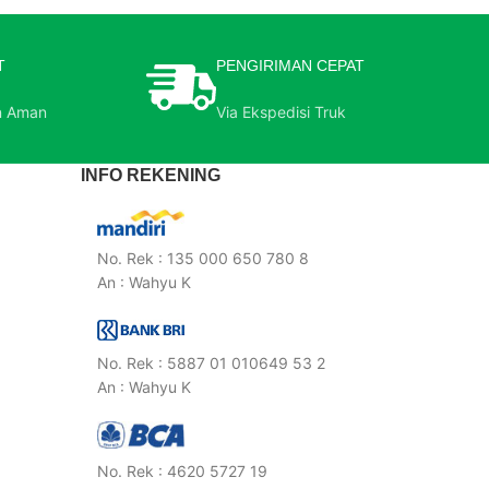
T
PENGIRIMAN CEPAT
n Aman
Via Ekspedisi Truk
INFO REKENING
No. Rek : 135 000 650 780 8
An : Wahyu K
No. Rek : 5887 01 010649 53 2
An : Wahyu K
No. Rek : 4620 5727 19