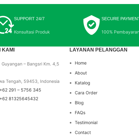
SUPPORT 24/7
SECURE PAYMEN
Konsultasi Produk
100% Pembayara
 KAMI
LAYANAN PELANGGAN
Home
a Guyangan – Bangsri Km. 4,5
About
wa Tengah, 59453, Indonesia
Katalog
+62 291 – 5756 345
Cara Order
+62 81325645432
Blog
FAQs
Testimonial
Contact