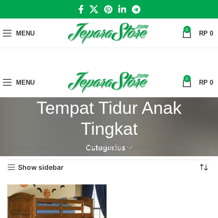
0
MENU
RP
0
0
MENU
RP
0
Tempat Tidur Anak
Tingkat
Home
»
Tempat Tidur Anak Tingkat
Menampilkan hasil tunggal
Categories
Show sidebar