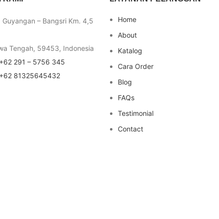
Home
a Guyangan – Bangsri Km. 4,5
About
wa Tengah, 59453, Indonesia
Katalog
+62 291 – 5756 345
Cara Order
+62 81325645432
Blog
FAQs
Testimonial
Contact