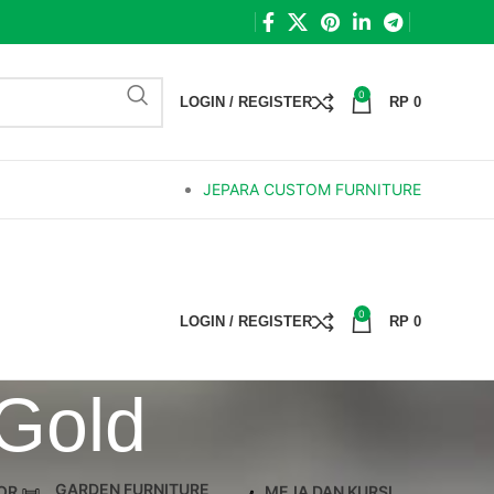
0
LOGIN / REGISTER
RP
0
JEPARA CUSTOM FURNITURE
0
LOGIN / REGISTER
RP
0
 Gold
GARDEN FURNITURE
OR
MEJA DAN KURSI