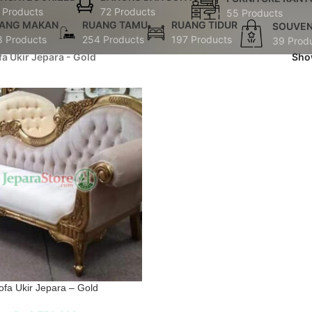
 Products
72 Products
55 Products
ANG MAKAN
RUANG TAMU
RUANG TIDUR
SOUVEN
8 Products
254 Products
197 Products
39 Prod
fa Ukir Jepara - Gold
Sh
ofa Ukir Jepara – Gold