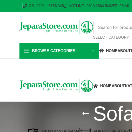
CS : 0291 – 5756 345
HOTLINE : 0813 2564 5432
EMAIL 
SELECT CATEGORY
BROWSE CATEGORIES
HOME
ABOUT
HOME
ABOUT
KA
Sofa
U
DEKORASI RUMAH
FURNITURE ANAK