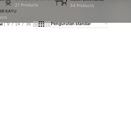
37 Products
54 Products
IR KAYU
ucts
ow
9
24
36