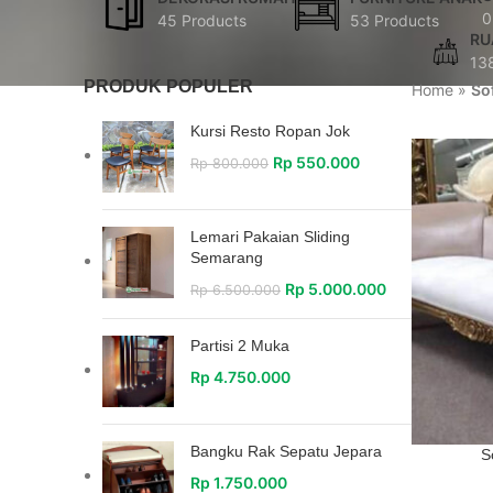
0
45 Products
53 Products
RU
13
PRODUK POPULER
Home
»
So
Kursi Resto Ropan Jok
Rp
550.000
Rp
800.000
Lemari Pakaian Sliding
Semarang
Rp
5.000.000
Rp
6.500.000
Partisi 2 Muka
Rp
4.750.000
Bangku Rak Sepatu Jepara
S
Rp
1.750.000