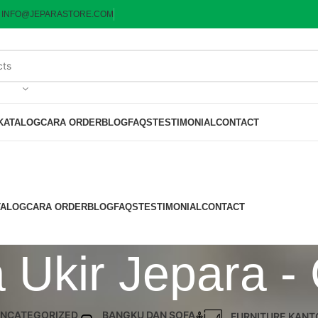
:
INFO@JEPARASTORE.COM
KATALOG
CARA ORDER
BLOG
FAQS
TESTIMONIAL
CONTACT
TALOG
CARA ORDER
BLOG
FAQS
TESTIMONIAL
CONTACT
 Ukir Jepara -
NCATEGORIZED
BANGKU DAN SOFA
FURNITURE KANT