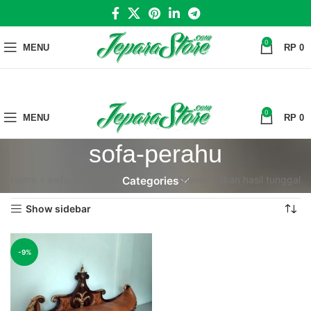
0
MENU
RP
0
0
MENU
RP
0
sofa-perahu
Home
»
sofa-perahu
Menampilkan hasil tunggal
Categories
Show sidebar
-9%