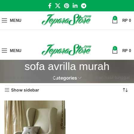
0
MENU
RP
0
0
MENU
RP
0
sofa avrilla murah
Home
»
sofa avrilla murah
Menampilkan hasil tunggal
Categories
Show sidebar