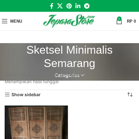
0
MENU
RP
0
Sketsel Minimalis
Semarang
Home
»
Sketsel Minimalis Semarang
Categories
Menampilkan hasil tunggal
Show sidebar