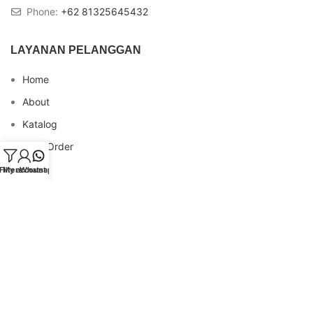
Phone:
+62 81325645432
LAYANAN PELANGGAN
Home
About
Katalog
Cara Order
Blog
Filters
My account
Whatsapp
FAQs
Testimonial
Contact
INFO REKENING