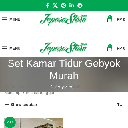
0
MENU
RP
0
0
MENU
RP
0
Set Kamar Tidur Gebyok
Murah
Home
»
Set Kamar Tidur Gebyok Murah
Categories
Menampilkan hasil tunggal
Show sidebar
-13%