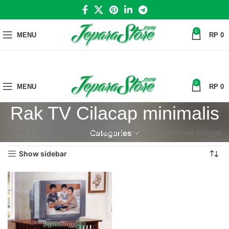
0
MENU
RP
0
0
MENU
RP
0
Rak TV Cilacap minimalis
Home
»
Rak TV Cilacap minimalis
Menampilkan hasil tunggal
Categories
Show sidebar