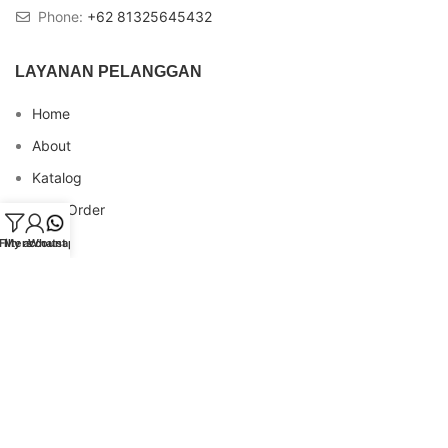
Phone:
+62 81325645432
LAYANAN PELANGGAN
Home
About
Katalog
Cara Order
Blog
Filters
My account
Whatsapp
FAQs
Testimonial
Contact
INFO REKENING