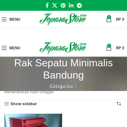
0
MENU
RP
0
0
MENU
RP
0
Rak Sepatu Minimalis
Bandung
Home
»
Rak Sepatu Minimalis Bandung
Categories
Menampilkan hasil tunggal
Show sidebar