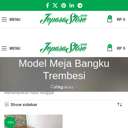
0
MENU
RP
0
0
MENU
RP
0
Model Meja Bangku
Trembesi
Home
»
Model Meja Bangku Trembesi
Categories
Menampilkan hasil tunggal
Show sidebar
-13%