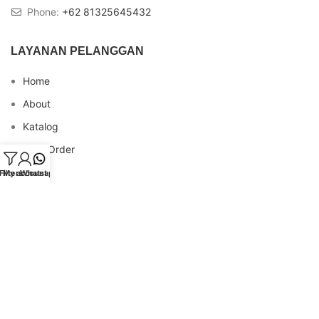
Phone:
+62 81325645432
LAYANAN PELANGGAN
Home
About
Katalog
Cara Order
Blog
Filters
My account
Whatsapp
FAQs
Testimonial
Contact
INFO REKENING