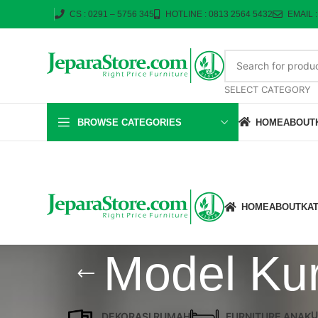
CS : 0291 – 5756 345
HOTLINE : 0813 2564 5432
EMAIL 
SELECT CATEGORY
BROWSE CATEGORIES
HOME
ABOUT
HOME
ABOUT
KA
Model Kur
U
DEKORASI RUMAH
FURNITURE ANAK