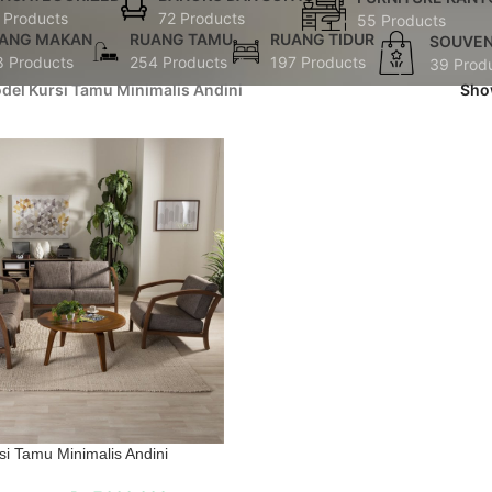
 Products
72 Products
55 Products
ANG MAKAN
RUANG TAMU
RUANG TIDUR
SOUVEN
8 Products
254 Products
197 Products
39 Prod
del Kursi Tamu Minimalis Andini
Sh
si Tamu Minimalis Andini