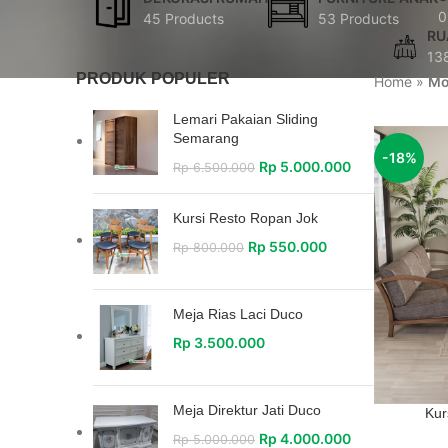
0
45 Products
53 Products
RU
13
PRODUK POPULER
Home
»
Mo
Lemari Pakaian Sliding
Semarang
-18%
Rp
5.000.000
Rp
6.500.000
Kursi Resto Ropan Jok
Rp
550.000
Rp
800.000
Meja Rias Laci Duco
Rp
3.500.000
Meja Direktur Jati Duco
Kur
Rp
4.000.000
Rp
5.000.000