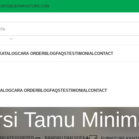
:
INFO@JEPARASTORE.COM
KATALOG
CARA ORDER
BLOG
FAQS
TESTIMONIAL
CONTACT
TALOG
CARA ORDER
BLOG
FAQS
TESTIMONIAL
CONTACT
si Tamu Minima
NCATEGORIZED
BANGKU DAN SOFA
FURNITURE KANT