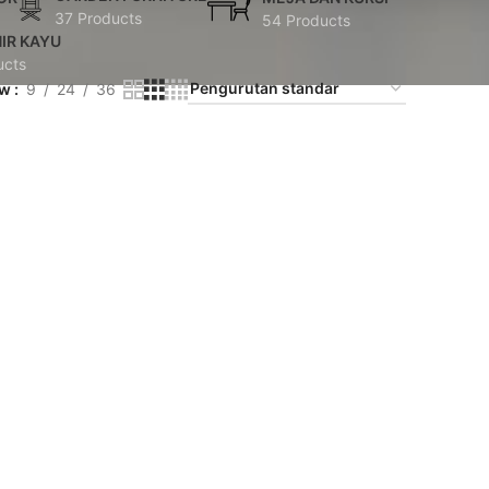
37 Products
54 Products
IR KAYU
ucts
ow
9
24
36