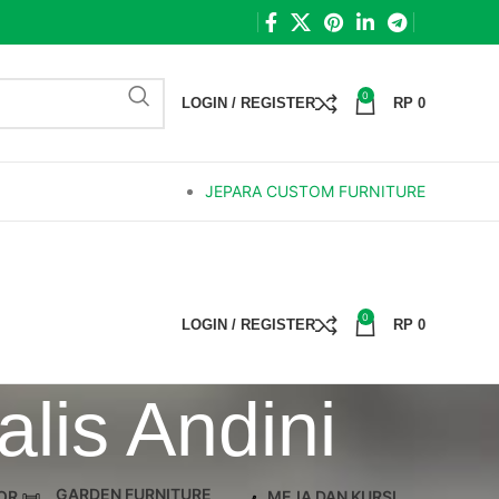
0
LOGIN / REGISTER
RP
0
JEPARA CUSTOM FURNITURE
0
LOGIN / REGISTER
RP
0
lis Andini
GARDEN FURNITURE
OR
MEJA DAN KURSI