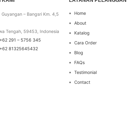
 KAMI
LAYANAN PELANGGAN
Home
a Guyangan – Bangsri Km. 4,5
About
wa Tengah, 59453, Indonesia
Katalog
+62 291 – 5756 345
Cara Order
+62 81325645432
Blog
FAQs
Testimonial
Contact