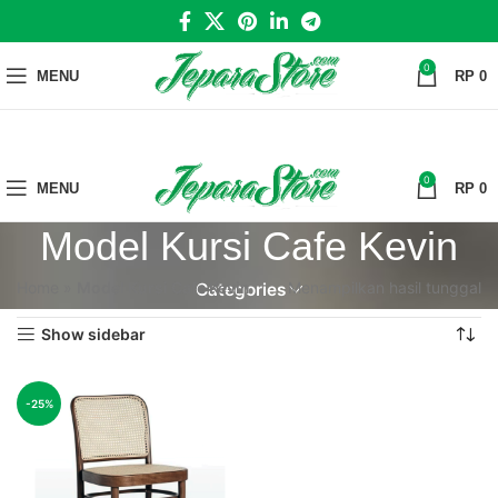
0
MENU
RP
0
0
MENU
RP
0
Model Kursi Cafe Kevin
Home
»
Model Kursi Cafe Kevin
Menampilkan hasil tunggal
Categories
Show sidebar
-25%