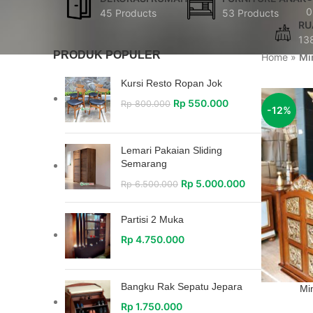
0
45 Products
53 Products
RU
13
PRODUK POPULER
Home
»
Mi
Kursi Resto Ropan Jok
Rp
550.000
Rp
800.000
-12%
Lemari Pakaian Sliding
Semarang
Rp
5.000.000
Rp
6.500.000
Partisi 2 Muka
Rp
4.750.000
Bangku Rak Sepatu Jepara
Mi
Rp
1.750.000