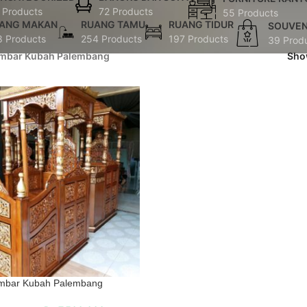
 Products
72 Products
55 Products
ANG MAKAN
RUANG TAMU
RUANG TIDUR
SOUVEN
8 Products
254 Products
197 Products
39 Prod
mbar Kubah Palembang
Sh
mbar Kubah Palembang