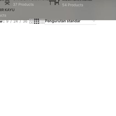
37 Products
54 Products
IR KAYU
ucts
ow
9
24
36