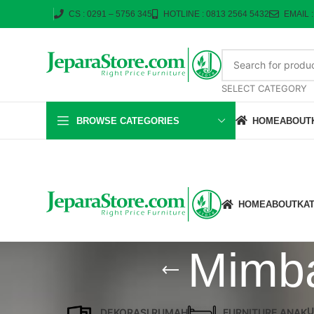
CS : 0291 – 5756 345
HOTLINE : 0813 2564 5432
EMAIL 
SELECT CATEGORY
BROWSE CATEGORIES
HOME
ABOUT
HOME
ABOUT
KA
Mimb
U
DEKORASI RUMAH
FURNITURE ANAK