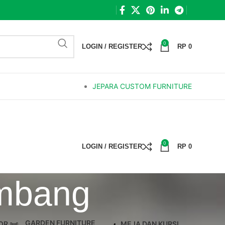
0
LOGIN / REGISTER
RP
0
JEPARA CUSTOM FURNITURE
0
LOGIN / REGISTER
RP
0
mbang
GARDEN FURNITURE
OR
MEJA DAN KURSI