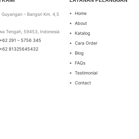
 KAMI
LAYANAN PELANGGAN
Home
a Guyangan – Bangsri Km. 4,5
About
wa Tengah, 59453, Indonesia
Katalog
+62 291 – 5756 345
Cara Order
+62 81325645432
Blog
FAQs
Testimonial
Contact