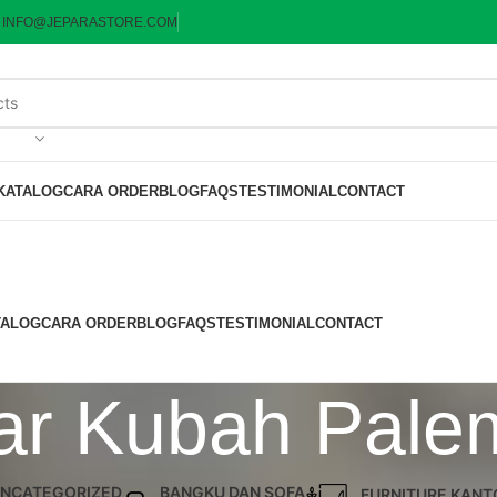
:
INFO@JEPARASTORE.COM
KATALOG
CARA ORDER
BLOG
FAQS
TESTIMONIAL
CONTACT
TALOG
CARA ORDER
BLOG
FAQS
TESTIMONIAL
CONTACT
ar Kubah Pale
NCATEGORIZED
BANGKU DAN SOFA
FURNITURE KANT