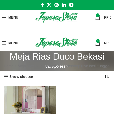
0
MENU
RP
0
0
MENU
RP
0
Meja Rias Duco Bekasi
Home
»
Meja Rias Duco Bekasi
Menampilkan hasil tunggal
Categories
Show sidebar