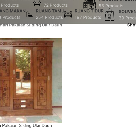
 Products
72 Products
55 Products
ANG MAKAN
RUANG TAMU
RUANG TIDUR
SOUVEN
8 Products
254 Products
197 Products
39 Prod
mari Pakaian Sliding Ukir Daun
Sh
 Pakaian Sliding Ukir Daun