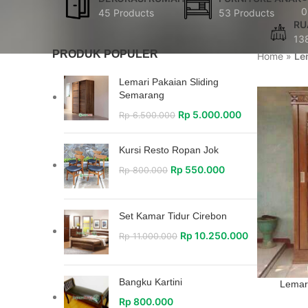
0
45 Products
53 Products
RU
13
PRODUK POPULER
Home
»
Le
Lemari Pakaian Sliding
Semarang
Rp
5.000.000
Rp
6.500.000
Kursi Resto Ropan Jok
Rp
550.000
Rp
800.000
Set Kamar Tidur Cirebon
Rp
10.250.000
Rp
11.000.000
Bangku Kartini
Lemari
Rp
800.000