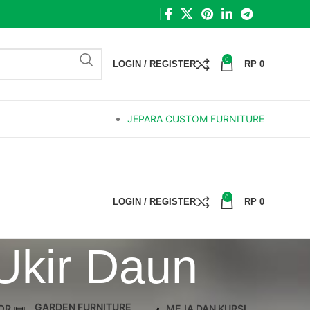
0
LOGIN / REGISTER
RP
0
JEPARA CUSTOM FURNITURE
0
LOGIN / REGISTER
RP
0
Ukir Daun
GARDEN FURNITURE
OR
MEJA DAN KURSI