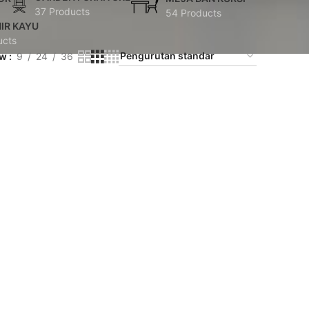
37 Products
54 Products
IR KAYU
ucts
ow
9
24
36