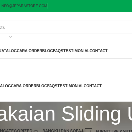
:
INFO@JEPARASTORE.COM
KATALOG
CARA ORDER
BLOG
FAQS
TESTIMONIAL
CONTACT
TALOG
CARA ORDER
BLOG
FAQS
TESTIMONIAL
CONTACT
akaian Sliding 
NCATEGORIZED
BANGKU DAN SOFA
FURNITURE KANT