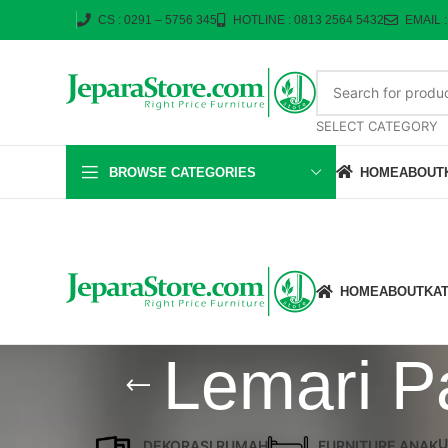
CS : 0291 – 5756 345
HOTLINE : 0813 2564 5432
EMAIL 
SELECT CATEGORY
BROWSE CATEGORIES
HOME
ABOUT
HOME
ABOUT
KA
Lemari P
U
DEKORASI RUMAH
FURNITURE ANAK