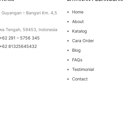
Home
a Guyangan – Bangsri Km. 4,5
About
wa Tengah, 59453, Indonesia
Katalog
+62 291 – 5756 345
Cara Order
+62 81325645432
Blog
FAQs
Testimonial
Contact