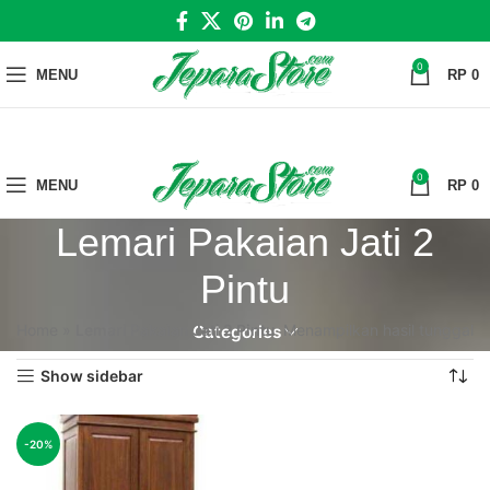
0
MENU
RP
0
0
MENU
RP
0
Lemari Pakaian Jati 2
Pintu
Home
»
Lemari Pakaian Jati 2 Pintu
Menampilkan hasil tunggal
Categories
Show sidebar
-20%