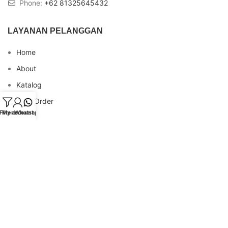
Phone:
+62 81325645432
LAYANAN PELANGGAN
Home
About
Katalog
Cara Order
Filters
My account
Whatsapp
Blog
FAQs
Testimonial
Contact
INFO REKENING