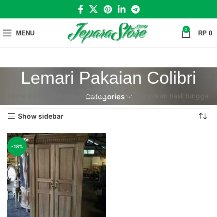
0
MENU
RP
0
Lemari Pakaian Colibri
Home
»
Lemari Pakaian Colibri
Menampilkan hasil tunggal
Categories
Show sidebar
-18%