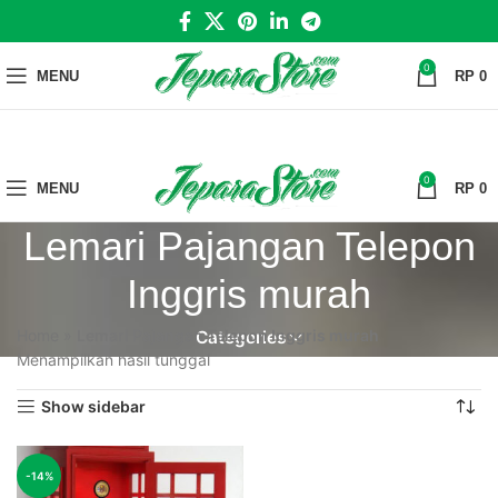
0
MENU
RP
0
0
MENU
RP
0
Lemari Pajangan Telepon
Inggris murah
Home
»
Lemari Pajangan Telepon Inggris murah
Categories
Menampilkan hasil tunggal
Show sidebar
-14%