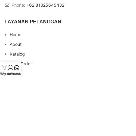
Phone:
+62 81325645432
LAYANAN PELANGGAN
Home
About
Katalog
Cara Order
Blog
Filters
My account
Whatsapp
FAQs
Testimonial
Contact
INFO REKENING