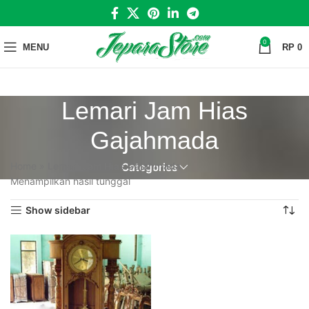
0
MENU
RP
0
Lemari Jam Hias
Gajahmada
Home
»
Lemari Jam Hias Gajahmada
Categories
Menampilkan hasil tunggal
Show sidebar